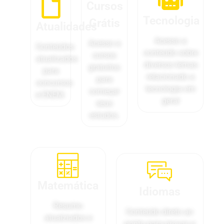
Cursos
Tecnologia
Grátis
Atualidades
Acesso a
Acesso a
Conteúdos
conteúdo sobre
cursos
atualizados
diversos temas
gratuitos
para
relacionado a
para
concursos
tecnologia em
começar
e ENEM.
geral
seus
estudos.
Matemática
Idiomas
Resumo
Conteúdo direto ao
atualziados e
ponto para provas e