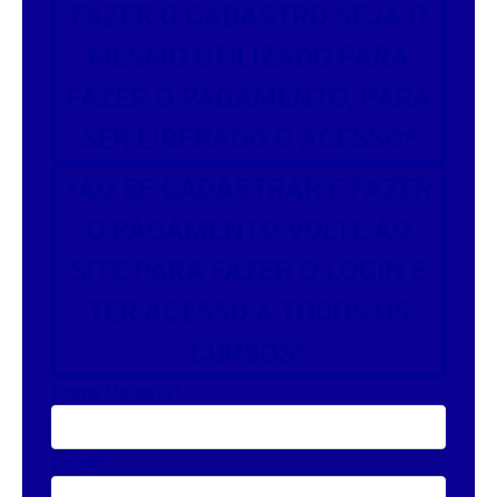
FAZER O CADASTRO SEJA O
MESMO UTILIZADO PARA
FAZER O PAGAMENTO, PARA
SER LIBERADO O ACESSO*
*AO SE CADASTRAR E FAZER
O PAGAMENTO VOLTE AO
SITE PARA FAZER O LOGIN E
TER ACESSO A TODOS OS
CURSOS*
Nome Usuario
*
Email
*