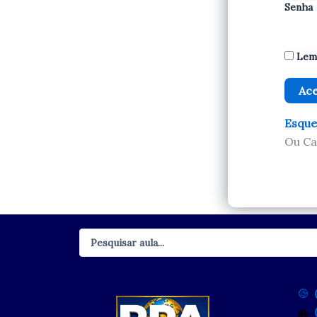
Senha
Lem
Esque
Ou Ca
Pesquisar
...