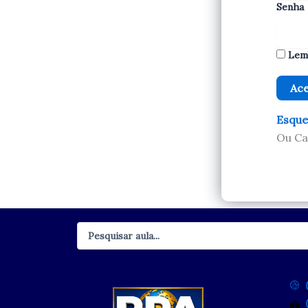
Senha
Lem
Esque
Ou Ca
Pesquisar
...