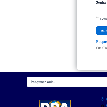
Senha
Lem
Esque
Ou Ca
Pesquisar
...